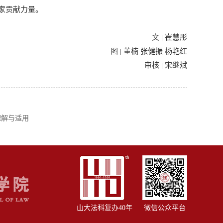
家贡献力量。
文 | 崔慧彤
图 | 董楠 张健振 杨艳红
审核 | 宋继斌
理解与适用
山大法科复办40年
微信公众平台