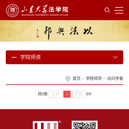
学院师资
首页
--
学院师资
--
访问学者
上页
1
下页
共0条
0/0