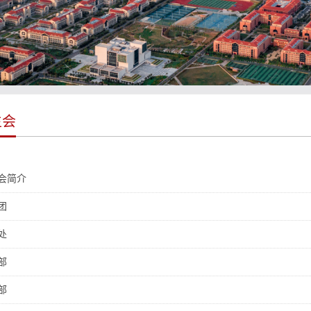
生会
会简介
团
处
部
部