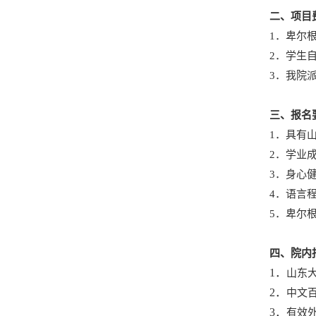
二、项目
1．卑尔
2．学生
3．我院
三、报名
1．具有
2．学业
3．身心
4．语言
5．卑尔
四、院内
1．
山东
2．
中文
3．
有效