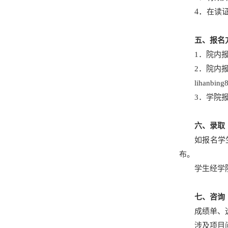
4．
在读
五、报名
1．院内
2．院内
lihanbin
3．学院报
六、录取
如报名学
布。
学生经学
七、咨询
成绩单、
涉及项目