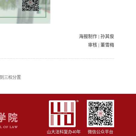
海报制作 | 孙其俊
审核 | 董雪梅
离到三权分置
山大法科复办40年
微信公众平台