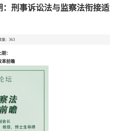
七期：刑事诉讼法与监察法衔接适
363
读量：
七期：
改革前瞻