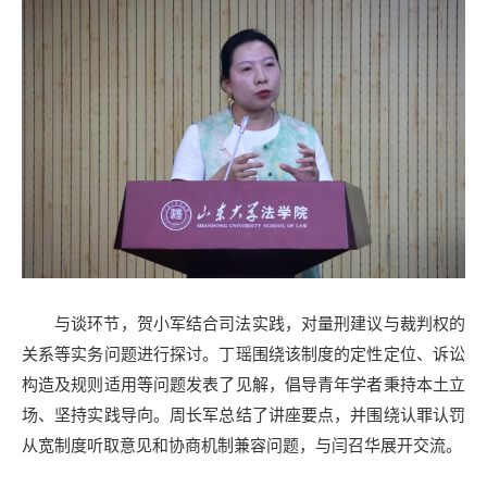
与谈环节，贺小军结合司法实践，对量刑建议与裁判权的
关系等实务问题进行探讨。丁瑶围绕该制度的定性定位、诉讼
构造及规则适用等问题发表了见解，倡导青年学者秉持本土立
场、坚持实践导向。周长军总结了讲座要点，并围绕认罪认罚
从宽制度听取意见和协商机制兼容问题，与闫召华展开交流。