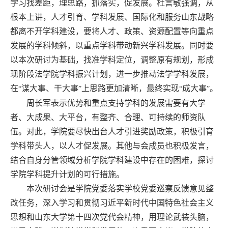
学习找差距，理思路，抓落实，促发展。杜言敏强调，从
根本上讲，人才引育、学科发展、国际化和服务山东战略
都离不开学科建设，要将人才、政策、资源配置等向重点
发展的学科倾斜，以重点学科带动新兴学科发展。同时要
以本次研讨为基础，找准学科定位，调整原有规划，形成
现阶段法学院学科振兴计划，进一步推动法学学科发展，
在
谋大事、干大事
上思路更加清晰，最终实现
成大事
。
“
”
“
”
周长军表示优势和重点支持学科的发展需要有大学
者、大成果、大平台，有整齐、合理、可持续的师资队
伍。对此，学院要尽快出台人才引进奖励政策，积极引育
学科带头人，以人才促发展。其他与会成员也积极发言，
结合自身分管领域分析学院学科建设中存在的困难，探讨
学院学科提升计划的可行措施。
本次研讨会是学院党委落实学校党委巡察反馈意见整
改任务，深入学习和贯彻习近平新时代中国特色社会主义
思想和山东大学第十四次党代会精神，用理论武装头脑，