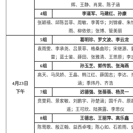
辉、王静、肖昊、陈子涵
4组
李道军、马建红、孙康
张颖禧、邱陈芸菲、周敏、李菁华；刘锦睿、朱
雨、柳依依；张博、管美丽
5组
葛明珍、罗文波、李云龙
袁雨雯、李承尧、吕景菲、格桑曲珍；宋继源、
雷；蓝士鉴、薛田、张雅清、王思原；李
6组
孙玉芝、郭传凯、张海燕
高天、马凤娇、王晶、韩江红、薛国志；李达、
涵；季炜丹、齐浩
4月2
3
日
下午
7组
迟德强、张蓓蓓、杨灵一
贲雯莉、景家敏、刘鹏宇、孙楚涵；国千卉、原
遥；王可欣、陆赛露、李思仪
8组
王德志、王丽萍、
高乐鑫
陈莺歌、殷正翰、益西卓嘎；陈心如、石若雨、