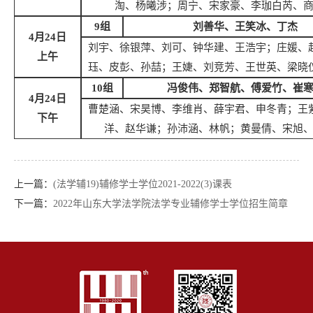
淘、杨曦涉；周宁、宋家豪、李珈白芮、
9组
刘善华、王笑冰、丁杰
4月2
4
日
刘宇、徐银萍、刘可、钟华建、王浩宇；庄媛、
上午
珏、皮彭、孙喆；王婕、刘竞芳、王世英、梁晓
10组
冯俊伟、郑智航、傅爱竹、崔
4月2
4
日
曹楚涵、宋昊博、李维肖、薛宇君、申冬青；王
下午
洋、赵华谦；孙沛涵、林帆；黄曼倩、宋旭
上一篇：
(法学辅19)辅修学士学位2021-2022(3)课表
下一篇：
2022年山东大学法学院法学专业辅修学士学位招生简章