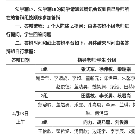
法学辅1
7
、法学辅1
8
的同学请通过腾讯会议到自己导师所
在的答辩组按顺序参加答辩
一、答辩流程：1
.
个人陈述
2.
提问：由各答辩小组老师进
行提问，学生回答问题
二、答辩时间和线上答辩平台如下，具体结束时间由各答
辩组自行掌握：
答辩日期
指导老师/学生 分组
1组
张式军、徐伟敏、柴瑞娟
谢雪莹、李婧旖、李超、童新元；陈世荣、朱馨
赵俊德；蓝功昊、魏扬澜、梁泓、田赫
2组
田荔枝、李长勇、段君尚
翁溶聆、董超男、乐雯、孔嘉璐；李涛、兰琪；
琳、何涌涛
4月23日
上午
3组
向力、
胡乃馨
、刘俊霞
王怡欣、翟哲涵、汤雨欣；边翔宇、李宇辰、刘