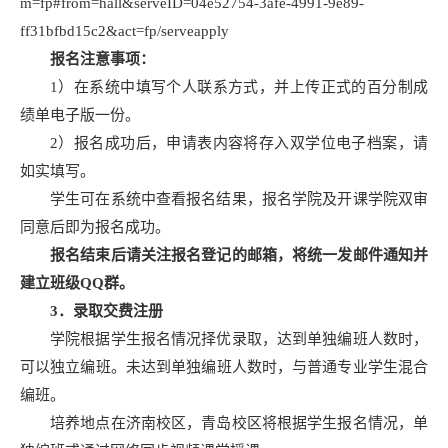
m=fp#from=hall&serveID=04e52754-3afe-4991-9e89-
ff31bfbd15c2&act=fp/serveapply
报名注意事项：
1）在系统中填写个人联系方式，并上传正式的百分制成
绩单电子版一份。
2）报名成功后，申请表内容将存入双学位电子档案，请
如实填写。
学生可在系统中查看报名结果，报名学院及开课学院双审
同意后即为报名成功。
报名结束后请关注报名登记的邮箱，将统一发邮件通知并
建立班级
QQ
群。
3．录取交费注册
学院根据学生报名情况择优录取，达到单独编班人数时，
可以独立编班。未达到单独编班人数时，与普通专业学生混合
编班。
培养地点在济南校区，青岛校区将根据学生报名情况，单