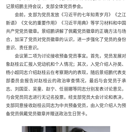
记景绍鹏主持会议，支部全体党员参会。
会前，支部为党员发放《习近平的七年知青岁月》《之江
新语》《文化的重要作用》《习近平用典》等学习材料和中国
共产党党员徽章。景绍鹏讲解了佩戴党员徽章的正确方法与场
合，加深了党员对党员徽章的认识，进一步强化了党员的身份
意识、责任意识。
会议第二项为讨论接收预备党员事宜。首先，党员发展对
象赵桂云汇报入党动机和个人情况；其次，入党介绍人孙昊、
杨小超同志介绍赵桂云在考察期内的表现，随后景绍鹏代表支
部委员会报告对赵桂云的政治审查情况，最后与会党员于承
志、刘国亚、吴童、赵宁、任丽娜等同志分别发表讨论意见，
与会党员同志进行无记名投票。经支部党员大会讨论和表决，
支部同意接收赵桂云同志为中共预备党员，由入党介绍人为预
备党员佩戴党员徽章并赠送政治生日贺卡。