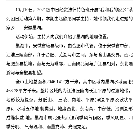
10月10日，2021级中日经贸法律特色班开展“我和我的家乡”系
列团日活动第六期，本期由赵欣彤同学主持，她带领我们走进她的
家乡——安徽巢湖。
活动伊始，主持人向我们介绍了巢湖的地理位置。
巢湖市，安徽省辖县级市，由合肥市代管，位于安徽省中部、
江淮丘陵南部，介于合肥、芜湖两市之间，东与含山县交界，西北
与肥东县接壤，南与无为毗邻，西南隔兆河与庐江县相对，东北隔
滁河与全椒县相望。
全市土地总面积2046.14平方千米，其中区域内巢湖水域面 积
463.78平方千米。整片区域的为江淮丘陵向长江平原的过渡地带，
地形较为复杂，分低山、 丘陵、岗地、平原(滨湖平原及波状平
原)、水域五种地 貌类型。地势西北、东南高，中部低，沿巢湖形
成蝶状盆 地。巢湖市属北亚热带湿润季风气候区，季风明显、四
季分明、 气候温和、雨量充沛、光照充足。