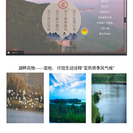
湖畔风物——湿地、 圩田生动诠释“亚热带季风气候”