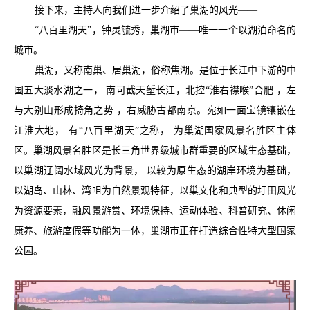
接下来，主持人向我们进一步介绍了巢湖的风光——
“八百里湖天”，钟灵毓秀，巢湖市——唯一一个以湖泊命名的
城市。
巢湖，又称南巢、居巢湖，俗称焦湖。是位于长江中下游的中
国五大淡水湖之一， 南可截天堑长江，北控“淮右襟喉”合肥 ，左
与大别山形成掎角之势 ，右威胁古都南京。宛如一面宝镜镶嵌在
江淮大地， 有“八百里湖天”之称， 为巢湖国家风景名胜区主体
区。巢湖风景名胜区是长三角世界级城市群重要的区域生态基础，
以巢湖辽阔水域风光为背景， 以较为原生态的湖岸环境为基础，
以湖岛、山林、湾咀为自然景观特征，以巢文化和典型的圩田风光
为资源要素，融风景游赏、环境保持、运动体验、科普研究、休闲
康养、旅游度假等功能为一体，巢湖市正在打造综合性特大型国家
公园。