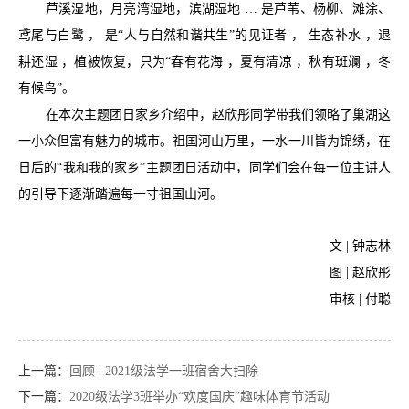
芦溪湿地，月亮湾湿地，滨湖湿地 … 是芦苇、杨柳、滩涂、
鸢尾与白鹭 ， 是“人与自然和谐共生”的见证者 ， 生态补水 ，退
耕还湿 ，植被恢复，只为“春有花海 ，夏有清凉 ，秋有斑斓 ，冬
有候鸟”。
在本次主题团日家乡介绍中，赵欣彤同学带我们领略了巢湖这
一小众但富有魅力的城市。祖国河山万里，一水一川皆为锦绣，在
日后的“我和我的家乡”主题团日活动中，同学们会在每一位主讲人
的引导下逐渐踏遍每一寸祖国山河。
文 | 钟志林
图 | 赵欣彤
审核 | 付聪
上一篇：
回顾 | 2021级法学一班宿舍大扫除
下一篇：
2020级法学3班举办“欢度国庆”趣味体育节活动