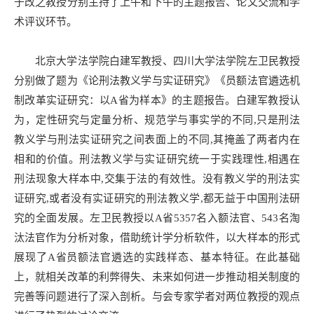
于改之教授分别主持了上午和下午的主题报告、论文交流和学
术评议环节。
北京大学法学院白建军教授、四川大学法学院左卫民教授
分别做了题为《论刑法教义学与实证研究》《员额法官遴选机
制改革实证研究：以A省为样本》的主题报告。白建军教授认
为，定性研究与定量分析、规范学与事实学的不同,只是刑法
教义学与刑法实证研究之间表面上的不同,其掩盖了两者内在
相和的价值。刑法教义学与实证研究统一于实践理性,相遇在
刑法现象大样本中,交集于法的有效性。没有教义学的刑法实
证研究,或者没有实证研究的刑法教义学,都无益于中国刑法研
究的全面发展。左卫民教授以A省5357名入额法官、543名淘
汰法官作为分析对象，借助统计学分析软件，以大样本的形式
展现了A省员额法官遴选的实践样态、基本特征。在此基础
上，就相关改革的利弊得失、未来如何进一步推动相关制度的
完善等问题进行了深入剖析。与会专家学者对两位教授的观点