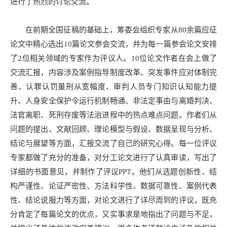
进行了热烈的讨论交流。
在前期全国征稿的基础上，筹委会组织专家从80余篇应征
论文中精心选出10篇论文参会交流，并为每一篇参会论文安排
了2位相关领域的专家作为评议人。10位论文作者在会上做了
交流汇报，内容涉及案例指导制度改革、突发事件应对体制完
善、认罪认罚量刑从宽幅度、审判人员专门知识认知能力提
升、人身安全保护令运行机制畅通、非法定事由与离婚判决、
法官离职、死刑存废等法治进程中的热点难点问题。作者们从
问题的提出、文献回顾、理论模型与假设、数据呈现与分析、
结论与展望等方面，汇报交流了自己的研究心得。每一位评议
专家都做了充分的准备，对分工论文进行了认真审读，写出了
详细的书面意见，并制作了评议PPT。他们从选题创新性、结
构严谨性、论证严密性、方法科学性、数据可靠性、案例代表
性、结论说服力等方面，对论文进行了详尽周到的评议，既充
分肯定了每篇论文的优点，又实事求是地指出了问题与不足，