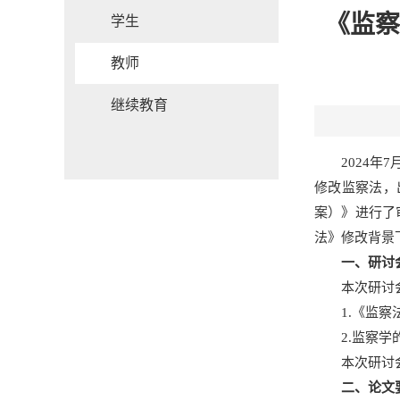
《监察
学生
教师
继续教育
2024
修改监察法，
案）》进行了
法》修改背景
一、研讨
本次研讨
1.《监
2.监察
本次研讨
二、论文