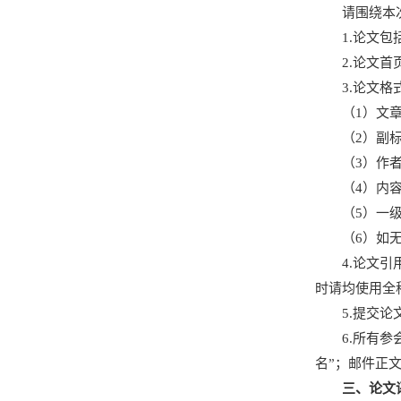
请围绕本
1.论文
2.论文
3.论文
（1）文
（2）副
（3）作
（4）内
（5）一
（6）如
4.论文
时请均使用全
5.提交
6.所有参
名”；邮件正
三、论文