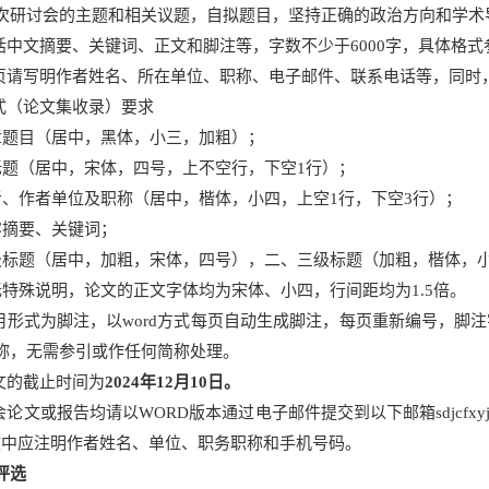
次研讨会的主题和相关议题，自拟题目，坚持正确的政治方向和学术
包括中文摘要、关键词、正文和脚注等，字数不少于6000字，具体格
首页请写明作者姓名、所在单位、职称、电子邮件、联系电话等，同时
格式（论文集收录）要求
章题目（居中，黑体，小三，加粗）；
标题（居中，宋体，四号，上不空行，下空1行）；
者、作者单位及职称（居中，楷体，小四，上空1行，下空3行）；
容摘要、关键词；
级标题（居中，加粗，宋体，四号），二、三级标题（加粗，楷体，
无特殊说明，论文的正文字体均为宋体、小四，行间距均为1.5倍。
引用形式为脚注，以word方式每页自动生成脚注，每页重新编号，
称，无需参引或作任何简称处理。
论文的截止时间为
2024
年
12
月
10
日。
会论文或报告均请以WORD版本通过电子邮件提交到以下邮箱sdjcfxyjh
文中应注明作者姓名、单位、职务职称和手机号码。
评选