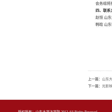
会务组将
四、联系
赵恒 山东大
韩晗 山东师
上一篇：
山东
下一篇：
光影映
版权所有：山东大学法学院 2012 All Rights Reserved