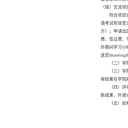
（境）交流项
符合项目
语考试有效官
方）；申请出
费、签证费、
外期间学习小
送至lihanb
（二）学
（三）学
审结果在学院
（四）评
新成果、外语
（五）如有