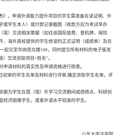
请表》，申请外语能力提升项目的学生需准备在读证明、外
学或学生本人）或付款记录截图（收款方应为考试举办
（境）交流相关票据（如往返国际旅费、登机牌、保险
件，海外高校提供的学生修读的正式证明（成绩单）及在
版一起交至华岗苑北楼108，同时提交所有材料的电子版发
出国（境）交流资助项目+姓名”。
对申请材料的真实性及申请资格进行核查。
过初审的学生名单及材料进行评审,确定资助学生名单。评
依据为学生在国（境）外学习交流期间成绩绩点、科研创
庭经济困难学生，或者外语水平较高的学生。
山东大学法学院