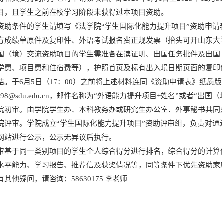
目，且学生之前在校学习阶段未获得过本项目资助。
资助条件的学生请填写《法学院“学生国际化能力提升项目”资助申
方成绩单原件及复印件、外语考试报名费正规发票（抬头可开山东大
国（境）交流资助项目的学生需准备在读证明、出国任务批件及出国
学费、项目费和住宿费等），护照首页及标有出入境日期页面的复印
结。于6月5日（17：00）之前将上述材料连同《资助申请表》纸质
ing898@sdu.edu.cn，邮件名称为“外语能力提升项目+姓名”或者“
院初审。由学院学生办、本科教务办或研究生办公室、外事秘书共同
院评审。学院成立“学生国际化能力提升项目”资助评审组，负责对通
网站进行公示，公示无异议后执行。
审基于同一类别项目的学生个人综合得分进行排名，综合得分的计算
水平能力、学习报告、推荐信及获奖情况等，同等条件下优先资助家
其他疑问，请咨询：58630175 李老师