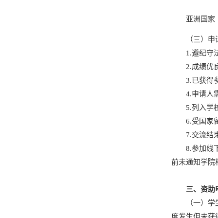
亚洲国家
（三）申
1.遵纪
2.成绩
3.已获
4.申请
5.列入
6.受国
7.交流
8.参加
前未通知学院
三、资助
（一）学
度发生但未获得