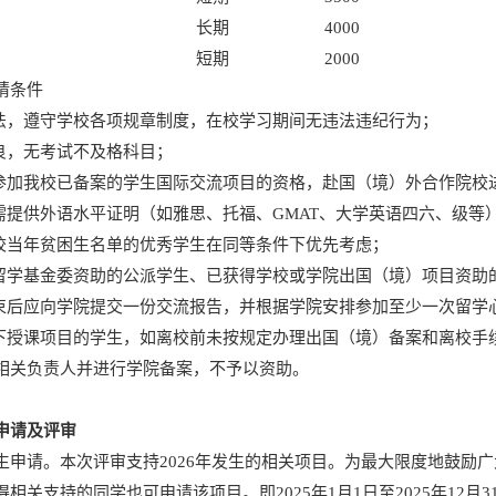
长期
4000
短期
2000
请条件
守法，遵守学校各项规章制度，在校学习期间无违法违纪行为；
优良，无考试不及格科目；
得参加我校已备案的学生国际交流项目的资格，赴国（境）外合作院校
人需提供外语水平证明（如雅思、托福、GMAT、大学英语四六、级
学校当年贫困生名单的优秀学生在同等条件下优先考虑；
家留学基金委资助的公派学生、已获得学校或学院出国（境）项目资助
结束后应向学院提交一份交流报告，并根据学院安排参加至少一次留学
线下授课项目的学生，如离校前未按规定办理出国（境）备案和离校
相关负责人并进行学院备案，不予以资助。
申请
及评审
生申请。本次评审支持2026年发生的相关项目。为最大限度地鼓励广
相关支持的同学也可申请该项目。即2025年1月1日至2025年12