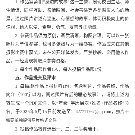
1. 作品需紧扣“身边的故事”这一主题，展现校园生活、师
生情谊、同学互助、亲情瞬间、社会善举等各类温暖人心的场
景。通过照片讲述有温度、有情感的故事，体现积极向上的价
值观，给人以爱、希望、勇气、友善等正能量。
2. 参赛作品须为原创，画质清晰，构图合理，可以以一张
照片为单位参赛，也可多张照片为一组参赛。作品应未在其他
摄影比赛中获奖，未在公开媒体发表，严禁抄袭、盗用他人作
品，一经发现将取消参赛资格。
3. 每个作品限作者1人，每人投稿作品限1份。
五、作品提交及评审
1. 每幅/组作品上报材料1份，包含照片、作品名称、作品
简介（100字以内，阐述照片背后的暖心故事），请将上述内
容生成一个PDF文件，以“年级+学历层次+姓名+作品名称”命
名，于2025年
5月15日前发送至：
427711767@qq.com，
照片不
需要单独提供图片格式文件。
2. 投稿作品将评选出一、二、三等奖若干。