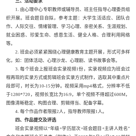
三、活动要求
1. 由心理中心专职教师或辅导员、班主任指导心理委员组
织开展。班会题目自拟，参考主题：大学生活适应、团队合
作、人际交往、情绪管理、学习心理、亲密关系、生涯规划、
就业困惑、珍爱生命、感恩生活、健全人格、合理利用网络
等。
2. 班会必须紧紧围绕心理健康教育主题开展，形式可多样
化，如：团体活动、心理沙龙、心理剧、读书故事会等。
3. 每个班会上报班会实录视频1份，实录视频应为班会过
程再现的实录方式或剪辑班会实录方式制作，选取其中重点片
段即可，时长为10-15分钟。视频采用mp4格式，分辨率不低
于1280*720，视频长宽比为16:9，单个视频不得超过600M，
图像清晰稳定、构图合理、剪辑得当、配备字幕。
4. 每个作品作者限报2人，指导教师限报1人。
四、作品提交及评选
班会实录视频以“年级+学历层次+班会题目+主讲人姓名”