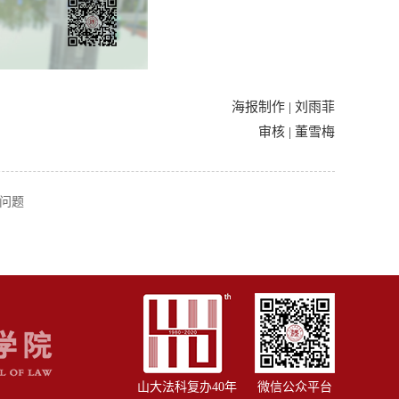
海报制作 | 刘雨菲
审核 | 董雪梅
点问题
山大法科复办40年
微信公众平台