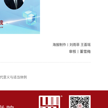
海报制作丨刘雨菲 王荟瑶
审核丨董雪梅
时代意义与适当体例