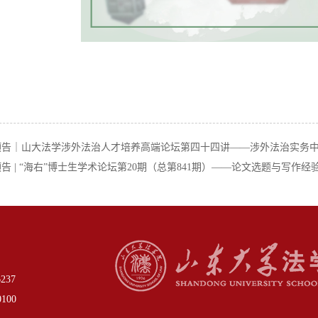
预告｜山大法学涉外法治人才培养高端论坛第四十四讲——涉外法治实务
告 | “海右”博士生学术论坛第20期（总第841期）——论文选题与写作经
37
00