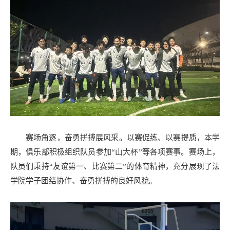
赛场角逐，奋勇拼搏展风采。以赛促练、以赛提质，本学
期，俱乐部积极组织队员参加“山大杯”等各项赛事。赛场上，
队员们秉持“友谊第一、比赛第二”的体育精神，充分展现了法
学院学子团结协作、奋勇拼搏的良好风貌。