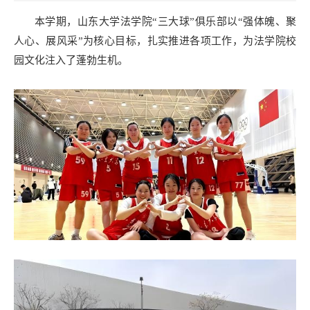
本学期，山东大学法学院“三大球”俱乐部以“强体魄、聚
人心、展风采”为核心目标，扎实推进各项工作，为法学院校
园文化注入了蓬勃生机。