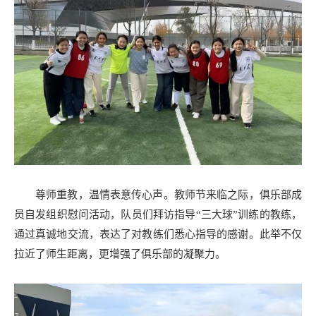
尊师重教，温情表意传心声。教师节来临之际，俱乐部成
员自发组织慰问活动，队员们拜访指导“三大球”训练的教练，
通过真诚地交流，表达了对教练们悉心指导的感谢。此举不仅
拉近了师生距离，更增强了俱乐部的凝聚力。