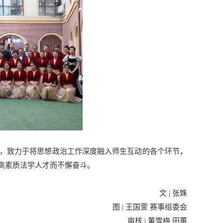
，致力于将思想政治工作深度融入师生互动的各个环节，
高素质法学人才而不懈奋斗。
文 | 张姝
图 | 王国萱 赛事组委会
审核 | 董雪梅 田蕙