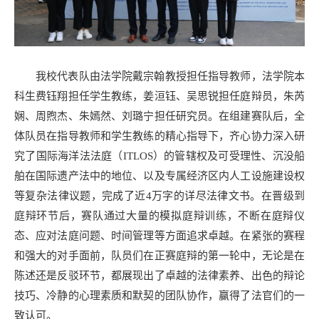
我校代表队由法学院戴宗翰教授担任指导教师，法学院本
科生费钰翔担任学生教练，姜洹钰、吴思锐担任庭辩员，朱芮
娴、周煦杰、朱嫣然、刘璐宁担任研究员。在组建赛队后，全
体队员在指导教师和学生教练的精心指导下，齐心协力深入研
究了国际海洋法法庭（ITLOS）的管辖权及可受理性、沉没船
舶在国际遗产法中的地位、以及专属经济区内人工设施建设权
等复杂法律议题，完成了近4万字的详尽法律文书。在晋级到
庭辩环节后，赛队通过大量的模拟庭辩训练，不断在庭辩仪
态、应对法庭问题、时间管理等方面追求卓越。在紧张的赛程
和强大的对手面前，队员们在正赛庭辩的第一轮中，无论是在
陈述还是反驳环节，都展现出了卓越的法律素养、出色的辩论
技巧、冷静的心理素质和默契的团队协作，赢得了法官们的一
致认可。