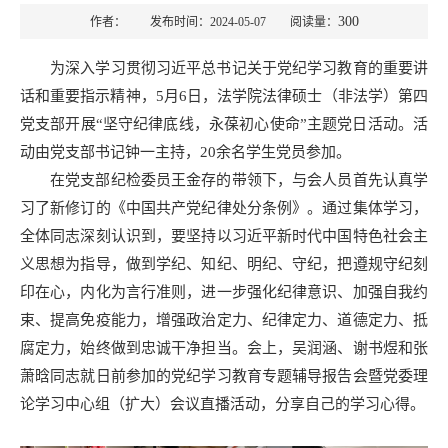
300
作者： 发布时间：2024-05-07 阅读量：
为深入学习贯彻习近平总书记关于党纪学习教育的重要讲
话和重要指示精神，5月6日，法学院法律硕士（非法学）第四
党支部开展“坚守纪律底线，永葆初心使命”主题党日活动。活
动由党支部书记钟一主持，20余名学生党员参加。
在党支部纪检委员王金存的带领下，与会人员首先认真学
习了新修订的《中国共产党纪律处分条例》。通过集体学习，
全体同志深刻认识到，要坚持以习近平新时代中国特色社会主
义思想为指导，做到学纪、知纪、明纪、守纪，把遵规守纪刻
印在心，内化为言行准则，进一步强化纪律意识、加强自我约
束、提高免疫能力，增强政治定力、纪律定力、道德定力、抵
腐定力，始终做到忠诚干净担当。会上，吴润涵、谢书煜和张
萧晗同志就日前参加的党纪学习教育专题辅导报告会暨党委理
论学习中心组（扩大）会议直播活动，分享自己的学习心得。