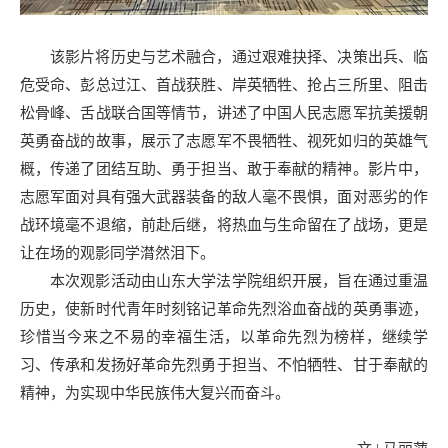
该影片将历史与艺术融合，通过艰难抉择、决策出兵、临
危受命、彭总过江、首战获胜、岸英牺牲、抢占三所里、阻击
松骨峰、舌战联合国等情节，讲述了中国人民志愿军抗美援朝
英勇奋战的故事，展示了志愿军不畏牺牲、视死如归的英雄气
概，传递了团结互助、勇于担当、敢于奉献的精神。影片中，
志愿军面对具有强大武器装备的敌人毫不畏惧，面对恶劣的作
战环境毫不退缩，前赴后继，将热血与生命留在了战场，更是
让在场的观影同学潸然泪下。
本次观影活动由山东大学法学院组织开展，旨在通过重温
历史，使新时代青年时刻铭记革命先烈浴血奋战的英勇事迹，
珍惜当今来之不易的幸福生活，以革命先烈为榜样，继续学
习、传承和发扬好革命先烈勇于担当、不怕牺牲、甘于奉献的
精神，为实现中华民族伟大复兴而奋斗。