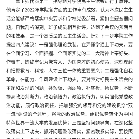
盖玉强代表第十一指导组对学院民主生活会进行了点评。
他肯定了2022年学院各方面的工作卓有成效，认为本次民主生
活会能够严格落实中央要求和学校党委部署，紧扣主题查摆问
题，自我剖析深刻，班子成员相互批评，达到了会议的预期目
的和效果，是一个高质量的民主生活会。针对下一步学院工作
提出四点建议：一是强化理论武装，在弄懂学通上下功夫。要
在全面学习、全面把握、全面落实党的二十大精神上带好头、
作表率，始终牢记为党育人、为国育才的初心使命，深刻理解
和把握教育、科技、人才三位一体的重要意义；二是强化自我
革命，在能力、作风建设上下功夫，要对表对标民主生活会的
主题和发现的问题，补短板、强弱项、补底板、扬优势，不断
提高政治判断力，政治领悟力，政治执行力，切实强化党委政
治功能，履行政治责任，把加强党的领导和党的建设贯穿“双
一流”建设的全过程，将党的政治优势、组织优势转化为中国
特色世界一流大学的发展优势；三是坚持问题导向，在深化整
改落实上下功夫，抓好问题整改落实，紧密联系实际，要按照