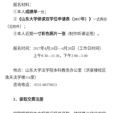
报名材料：
①本人
成绩单
；
一份
②
《山东大学修读双学位申请表（
年）》
2017
一式两份
（
）；
见附件
③本人近期
一寸彩色照片一张
制作听课证用）。
（
报名时间：
年
月
日
—
月
日
（工作日时间）
2017
4
24
4
28
上午
，下午
8:30—11:30
2:00—5:00
地点：山东大学法学院本科教务办公室（洪家楼校区
逸夫法学楼
室）
114
咨询电话：
0531-88378653
3
．录取交费注册