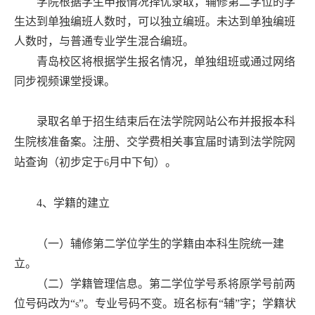
学院根据学生申报情况择优录取，辅修第二学位的学
生达到单独编班人数时，可以独立编班。未达到单独编班
人数时，与普通专业学生混合编班。
青岛校区将根据学生报名情况，单独组班或通过网络
同步视频课堂授课。
录取名单于招生结束后在法学院网站公布并报报本科
生院核准备案。
注册、交学费相关事宜届时请到法学院网
站查询（初步定于
月中下旬）。
6
4
、学籍的建立
（一）辅修第二学位学生的学籍由本科生院统一建
立。
（二）学籍管理信息。第二学位学号系将原学号前两
位号码改为“
”。专业号码不变。班名标有“辅”字；学籍状
s