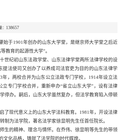
138657
量：
始于1901年创办的山东大学堂，是继京师大学堂之后近
等教育的起源性大学”。
十世纪初山东法政学堂、山东法律学堂两所法律学校的设
，山东提法使司又创办了以养成司法官吏为目的的山东法律学
3年，两校合并为山东公立法政专门学校，1914年设立法
公立专门学校合并，重新申办“省立山东大学”，设有法律
大学停办。嗣后，山东大学虽然复办，但法学教育陷入停顿
启了现代意义上的山东大学法科教育。1981年，开设法律
4年转制为法学院，著名法学家徐显明先生任首任院长。
师生的精神、理念与情怀。在乔伟、徐显明等先生的带领
的文化品格，铸就了法学院的时代辉煌。