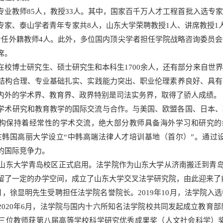
专业教师85人，教授33人。其中，国家百千万人才工程首批入选专
专家、泰山学者青年专家共8人，山东大学荣聘教授1人、讲席教授1
专任外籍教师4人。此外，多位国内顶尖学者担任学院战略咨询委员
席。
在校博士研究生、硕士研究生和本科生1700余人，还有部分来自世
结构合理、专业基础扎实、实践能力突出、职业伦理素养良好、具有
内外的学术界、教育界、政界特别是司法实务界，取得了骄人成绩。
学术研究和教育教学的国际交流与合作。与美国、欧盟各国、日本、
构保持着经常性的学术交流，绝大部分教师具备海外学习和研究的
在韩国高丽大学设立“中韩高端法律人才培训基地（首尔）”。通过
的国际竞争力。
年，山东大学青岛校区正式启用。法学院作为山东大学从济南搬迁到青岛
留了一定的办学空间，成立了山东大学交叉法学研究院，由此迎来了
年6月，徐显明先生受聘担任法学院名誉院长。2019年10月，法学院
2020年6月，法学院与国内十六所知名法学院校共同发起成立教育部
院三位教师获第八届高等学校科学研究优秀成果奖（人文社会科学）奖（二