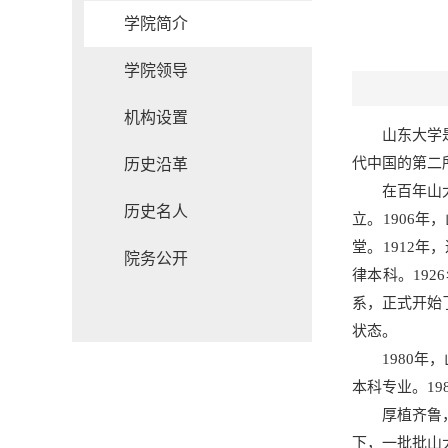
学院简介
学院领导
机构设置
山东大学
代中国的第二
历史沿革
在百年山
历史名人
立。1906
堂。1912
院务公开
律本科。19
系，正式开始
状态。
1980
本科专业。1
厚植齐鲁
下，一批批山