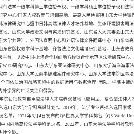
拥有法学一级学科博士学位授予权、一级学科硕士学位授予权和法律
研究中心/国家人权教育与培训基地、最高人民检察院山东大学检察
韩法律研究中心暨中日韩高端法律人才培养基地、生态环境损害司法
基地、山东大学政治文明与宪治研究基地、山东省人大常委会山东大
东大学共建）、外国法查明中心和外语法律文件翻译中心（山东省高
山东省版权教学科研基地、齐鲁法治文化建设研究基地、山东省教育
级平台，以及中国-上海合作组织地方经贸合作示范区法治研究中心
学WTO研究中心、山东大学东亚法律研究中心、山东大学海洋海事
究中心、山东大学民商事疑难案件研究中心、山东大学法学院医事法
“全面依法治国战略实施中的数据运用与数据治理”团队。学院主编的CS
内外学界的广泛关注和赞誉。
年，学院获批教育部卓越法律人才培养双基地（应用型、复合型法律人
入选山东大学“学科高峰计划”。2019年，法学专业首批入选国家级
名单。2021年3月4日发布的QS世界大学学科排名（QS World Univers
0，位列中国内地高校法学学科第14名。2022年，山东大学法学学科
史性突破。