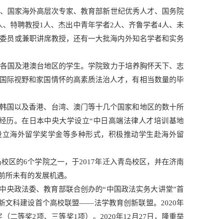
家、国家海外高层次专家、教育部新世纪优秀人才、国务院
人、特聘教授1人、杰出中青年学者2人、齐鲁学者4人、未
会委员或兼职讲席教授，还有一大批海内外知名学者和实务
界各国及港澳台地区的学生。学院致力于培养胸怀天下、志
国际视野和家国情怀的高素质法治人才，有相当数量的毕
韩国以及香港、台湾、澳门等十几个国家和地区的数十所
经历。在日本中央大学设立“中日高端法律人才培训基地
设立海外留学奖学金等多种形式，积极推动学生赴海外留
校区的6个学院之一，于2017年迁入青岛校区，并在济南
前所未有的发展机遇。
入选中央政法委、教育部联合创办的“中国政法实务大讲堂”首
新文科建设首个高校联盟——法学教育创新联盟。2020年
等奖2项、三等奖1项）。2020年12月27日，隆重举