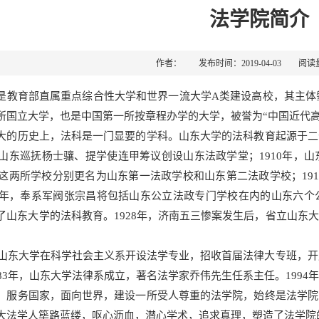
法学院简介
作者： 发布时间：2019-04-03 阅读
是教育部直属重点综合性大学和世界一流大学A类建设高校，其主体肇
所国立大学，也是中国第一所按章程办学的大学，被誉为“中国近代高
大的历史上，法科是一门显要的学科。山东大学的法科教育起源于二
年，山东巡抚杨士骧、提学使连甲筹议创设山东法政学堂；1910年
年，这两所学校分别更名为山东第一法政学校和山东第二法政学校；191
26年，奉系军阀张宗昌将包括山东公立法政专门学校在内的山东六个
了山东大学的法科教育。1928年，济南五三惨案发生后，省立山东
年，山东大学在科学社会主义系开设法学专业，招收首届法律大专班，开
983年，山东大学法律系成立，著名法学家乔伟先生任系主任。199
，服务国家，面向世界，建设一所受人尊重的法学院，始终是法学院
大法学人筚路蓝缕，呕心沥血，潜心学术，追求真理，塑造了法学院