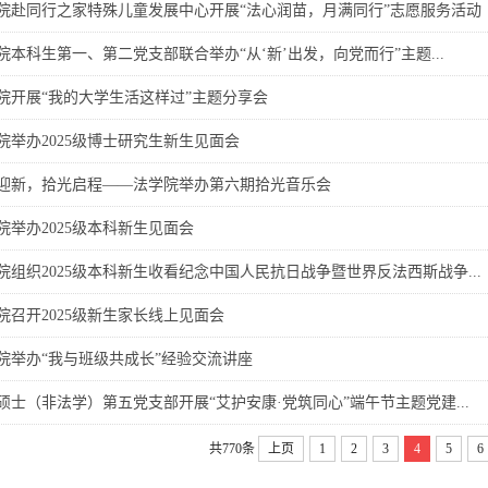
院赴同行之家特殊儿童发展中心开展“法心润苗，月满同行”志愿服务活动
院本科生第一、第二党支部联合举办“从‘新’出发，向党而行”主题...
院开展“我的大学生活这样过”主题分享会
院举办2025级博士研究生新生见面会
迎新，拾光启程——法学院举办第六期拾光音乐会
院举办2025级本科新生见面会
院组织2025级本科新生收看纪念中国人民抗日战争暨世界反法西斯战争...
院召开2025级新生家长线上见面会
院举办“我与班级共成长”经验交流讲座
硕士（非法学）第五党支部开展“艾护安康·党筑同心”端午节主题党建...
共770条
上页
1
2
3
4
5
6