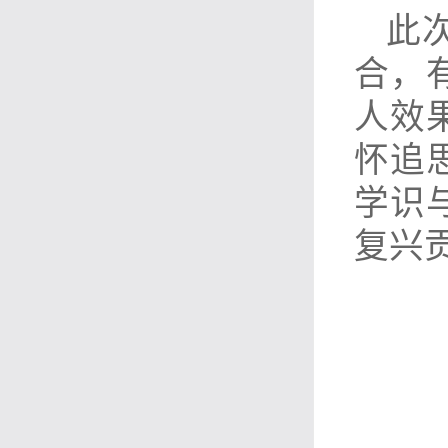
此
合，
人效
怀追
学识
复兴