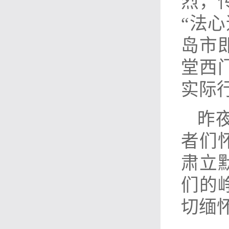
烈，
“法
岛市
堂西
实际
昨
者们
肃立
们的
切缅