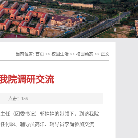
当前位置:
首页
>>
校园生活
>>
校园动态
>> 正文
我院调研交流
源： 点击：
186
办主任（团委书记）郭婷婷的带领下，到访我院
主任付聪、辅导员高洋、辅导员李尚参加交流