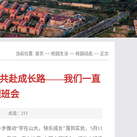
当前位置:
首页
>>
校园生活
>>
校园动态
>> 正文
量，共赴成长路——我们一直
理班会
源： 点击：
213
步推动“学在山大，快乐成长”落到实处，5月11