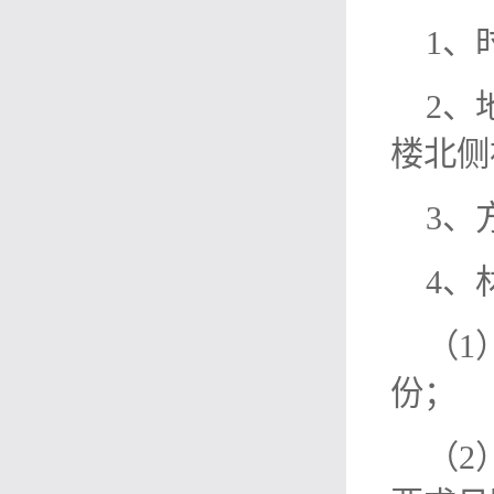
1、
2、
楼北侧
3、
4、
（1
份；
（2