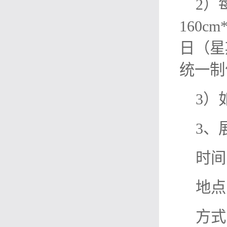
2）
160c
日（星
统一制
3）
3、
时间
地点
方式